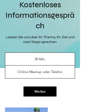
Kostenloses
Informationsgesprä
ch
Lassen Sie uns über Ihr Thema, Ihr Ziel und
next Steps sprechen
30 Min.
3
0
M
Online-Meetup oder Telefon
i
n
.
Weiter